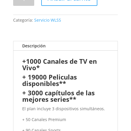
6
Meses
+
Categoría:
Servicio WLSS
1
Mes
adicional
WWTV
Descripción
World
cantidad
+1000 Canales de TV en
Vivo*
+ 19000 Peliculas
disponibles**
+ 3000 capítulos de las
mejores series**
El plan incluye 3 dispositivos simultáneos.
+ 50 Canales Premium
+ 90 Canales Sports