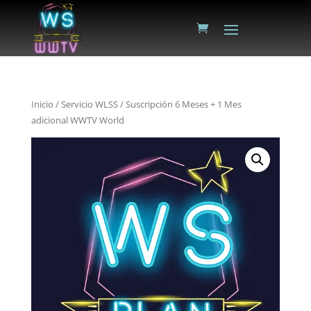
Inicio
/
Servicio WLSS
/ Suscripción 6 Meses + 1 Mes
adicional WWTV World