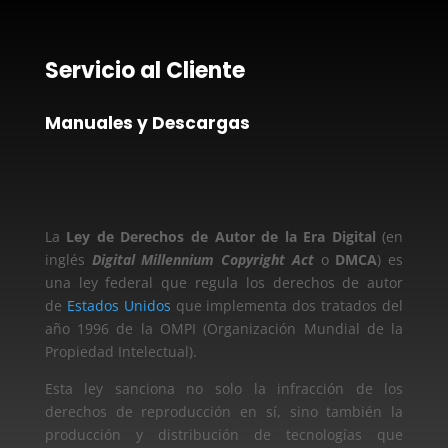
Servicio al Cliente
Manuales y Descargas
La
Ley de Derechos de Autor de la Era Digital
(en
inglés
Digital Millennium Copyright Act
o
DMCA
) es
una ley federal que regula los derechos de autor
de
Estados Unidos
que implementa dos tratados del
año 1996 de la OMPI (Organización Mundial de la
Propiedad Intelectual).
Esta ley sanciona no solo la infracción de los
derechos de reproducción en sí, sino también la
producción y distribución de tecnologías que