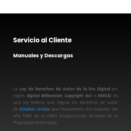
Servicio al Cliente
Manuales y Descargas
La
Ley de Derechos de Autor de la Era Digital
(en
inglés
Digital Millennium Copyright Act
o
DMCA
) es
una ley federal que regula los derechos de autor
de
Estados Unidos
que implementa dos tratados del
año 1996 de la OMPI (Organización Mundial de la
Propiedad Intelectual).