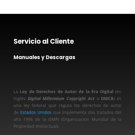
Servicio al Cliente
Manuales y Descargas
La
Ley de Derechos de Autor de la Era Digital
(en
inglés
Digital Millennium Copyright Act
o
DMCA
) es
una ley federal que regula los derechos de autor
de
Estados Unidos
que implementa dos tratados del
año 1996 de la OMPI (Organización Mundial de la
Propiedad Intelectual).